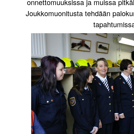
onnettomuuksissa ja muissa pitkäk
Joukkomuonitusta tehdään palokuntal
tapahtumiss