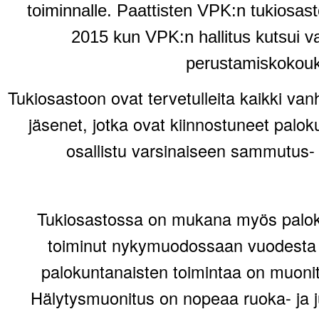
toiminnalle. Paattisten VPK:n tukiosast
2015 kun VPK:n hallitus kutsui v
perustamiskokou
Tukiosastoon ovat tervetulleita kaikki van
jäsenet, jotka ovat kiinnostuneet palo
osallistu varsinaiseen sammutus- 
Tukiosastossa on mukana myös palok
toiminut nykymuodossaan vuodesta 1
palokuntanaisten toimintaa on muonit
Hälytysmuonitus on nopeaa ruoka- ja 