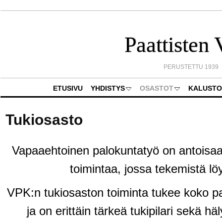
Paattisten
PERUSTETTU 1939
ETUSIVU
YHDISTYS
OSASTOT
KALUSTO
Tukiosasto
Vapaaehtoinen palokuntatyö on antoisaa
toimintaa, jossa tekemistä löy
VPK:n tukiosaston toiminta tukee koko p
ja on erittäin tärkeä tukipilari sekä h